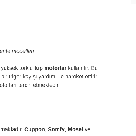
tente modelleri
e yüksek torklu
tüp motorlar
kullanılır. Bu
ir triger kayışı yardımı ile hareket ettirir.
rları tercih etmektedir.
olmaktadır.
Cuppon
,
Somfy
,
Mosel
ve