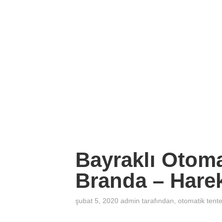
Bayraklı Otoma
Branda – Harek
şubat 5, 2020
admin
tarafından
,
otomatik tent