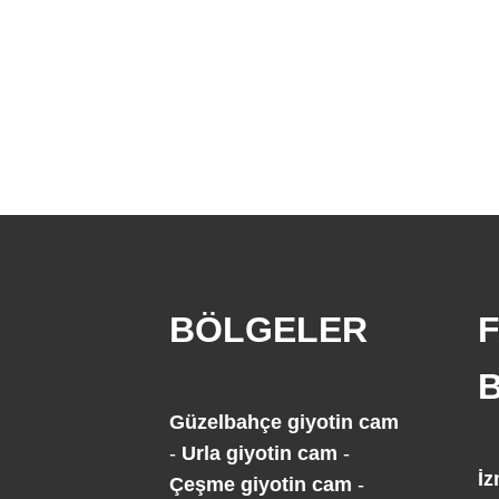
BÖLGELER
Güzelbahçe giyotin cam
-
Urla giyotin cam
-
İz
Çeşme giyotin cam
-