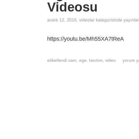
Videosu
aralık 12, 2016
,
videolar
kategorisinde yayınla
https://youtu.be/Mh55XA7tReA
etiketlendi
cam
,
ege
,
tanıtım
,
video
yorum y