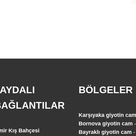
FAYDALI
BÖLGELER
BAĞLANTILAR
Karşıyaka giyotin ca
Bornova giyotin cam
-
mir Kış Bahçesi
Bayraklı giyotin cam
-