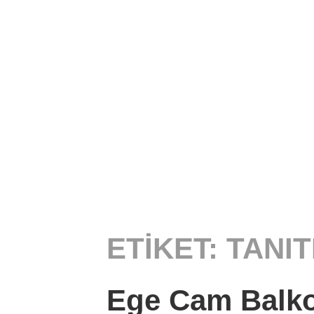
ETIKET:
TANIT
Ege Cam Balko