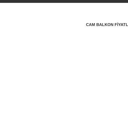
EGE CAM BAL
CAM BALKON FİYATL